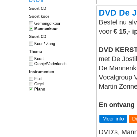
DVD's
Soort CD
DVD De J
Soort koor
Bestel nu al
Gemengd koor
Mannenkoor
voor
€ 15,- i
Soort CD
Koor / Zang
DVD KERSTG
Thema
met De Jost
Kerst
Oranje/Vaderlands
De Mannenko
Instrumenten
Vocalgroup
Fluit
Orgel
Martin Zonn
Piano
En ontvang 
Meer info
DVD's, Mann