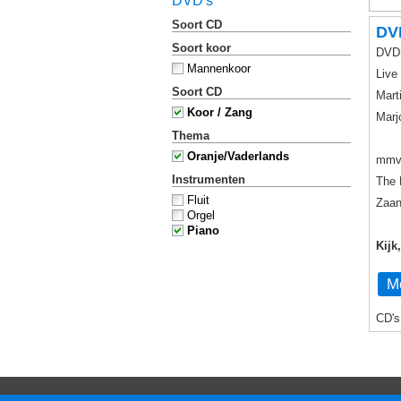
DVD's
Soort CD
DV
Soort koor
DVD 
Mannenkoor
Live
Soort CD
Mart
Koor / Zang
Marj
Thema
Oranje/Vaderlands
mmv
Instrumenten
The 
Fluit
Zaan
Orgel
Piano
Kijk
Me
CD's