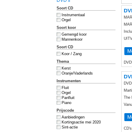
DVD's
Soort CD
DV
Instrumentaal
MART
Orgel
MAR
Soort koor
Inclu
Gemengd koor
UIT
Mannenkoor
Soort CD
Me
Koor / Zang
Thema
DVD'
Kerst
Oranje/Vaderlands
DVD
Instrumenten
DVD 
Fluit
Mart
Orgel
The 
Panfluit
Piano
Vanu
Prijscode
Me
Aanbiedingen
Kortingsactie mei 2020
Sint-actie
CD's