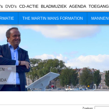
's
DVD's
CD-ACTIE
BLADMUZIEK
AGENDA
TOEGANG
RMATIE
THE MARTIN MANS FORMATION
MANNEN
EN
NDA
Zoeken: