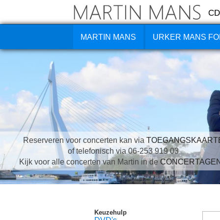
CD
MARTIN MANS
URKER MANS FO
Reserveren voor concerten kan via
TOEGANGSKAART
of telefonisch via 06-253 919 03
Kijk voor alle concerten van Martin in de
CONCERTAGE
Keuzehulp