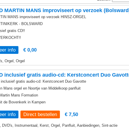
D MARTIN MANS improviseert op verzoek (Bolsward
IN MANS improviseert op verzoek HINSZ-ORGEL
TINIKERK - BOLSWARD
sief gratis CD!!
VERKOCHT!!
er info
€ 0,00
s, Orgel, Orgel
 inclusief gratis audio-cd: Kerstconcert Duo Gavott
inclusief gratis audio-cd: Kerstconcert Duo Gavotte
in Mans orgel en Noortje van Middelkoop panfluit
Martin Mans Formation
it de Bovenkerk in Kampen
er info
€ 7,50
, DVD's, Instrumentaal, Kerst, Orgel, Panfluit, Aanbiedingen, Sint-actie