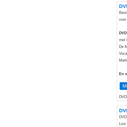
DV
Best
voo
DVD
met 
De M
Voca
Mart
En o
Me
DVD'
DV
DVD 
Live