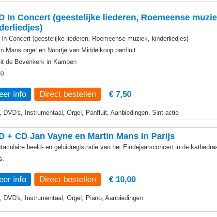
 In Concert (geestelijke liederen, Roemeense muzie
derliedjes)
In Concert (geestelijke liederen, Roemeense muziek, kinderliedjes)
in Mans orgel en Noortje van Middelkoop panfluit
it de Bovenkerk in Kampen
50
er info
€ 7,50
, DVD's, Instrumentaal, Orgel, Panfluit, Aanbiedingen, Sint-actie
 + CD Jan Vayne en Martin Mans in Parijs
taculaire beeld- en geluidregistratie van het Eindejaarsconcert in de kathedra
s.
er info
€ 10,00
, DVD's, Instrumentaal, Orgel, Piano, Aanbiedingen