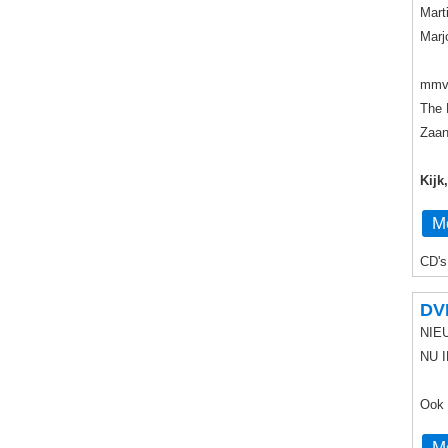
Mart
Marj
mmv
The 
Zaan
Kijk
Me
CD's
DVD
NIE
NU I
Ook 
Me