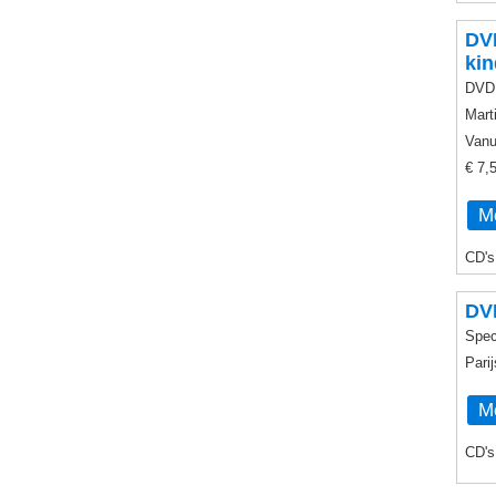
DVD
kin
DVD 
Mart
Vanu
€ 7,
Me
CD's
DVD
Spec
Parij
Me
CD's