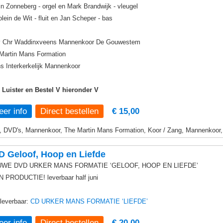
in Zonneberg - orgel en Mark Brandwijk - vleugel
olein de Wit - fluit en Jan Scheper - bas
 Chr Waddinxveens Mannenkoor De Gouwestem
Martin Mans Formation
s Interkerkelijk Mannenkoor
, Luister en Bestel V hieronder V
er info
€ 15,00
, DVD's, Mannenkoor, The Martin Mans Formation, Koor / Zang, Mannenkoor, O
 Geloof, Hoop en Liefde
UWE DVD URKER MANS FORMATIE ‘GELOOF, HOOP EN LIEFDE’
N PRODUCTIE! leverbaar half juni
leverbaar:
CD URKER MANS FORMATIE ‘LIEFDE’
er info
€ 20,00