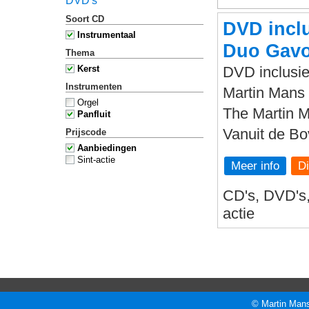
DVD's
Soort CD
DVD inclu
Instrumentaal
Duo Gavo
Thema
Kerst
DVD inclusie
Instrumenten
Martin Mans 
Orgel
The Martin 
Panfluit
Vanuit de B
Prijscode
Aanbiedingen
Sint-actie
Meer info
CD's, DVD's, 
actie
© Martin Mans