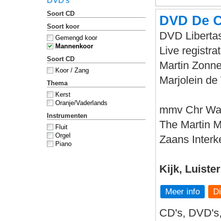
DVD's
Soort CD
DVD De C
Soort koor
DVD Libertas
Gemengd koor
Mannenkoor
Live registr
Soort CD
Martin Zonne
Koor / Zang
Marjolein de 
Thema
Kerst
Oranje/Vaderlands
mmv Chr Wa
Instrumenten
The Martin 
Fluit
Orgel
Zaans Interk
Piano
Kijk, Luiste
Meer info
CD's, DVD's,