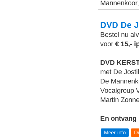
Mannenkoor, 
DVD De J
Bestel nu al
voor
€ 15,- i
DVD KERSTG
met De Jost
De Mannenko
Vocalgroup
Martin Zonn
En ontvang 
Meer info