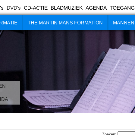
's
DVD's
CD-ACTIE
BLADMUZIEK
AGENDA
TOEGANG
RMATIE
THE MARTIN MANS FORMATION
MANNEN
EN
NDA
Zoeken: