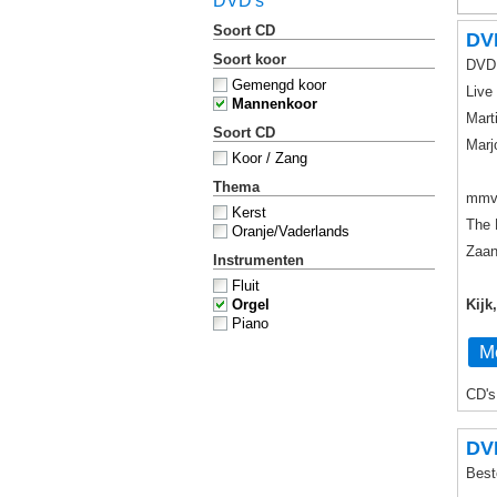
DVD's
Soort CD
DV
Soort koor
DVD 
Gemengd koor
Live
Mannenkoor
Mart
Soort CD
Marj
Koor / Zang
Thema
mmv
Kerst
The 
Oranje/Vaderlands
Zaan
Instrumenten
Fluit
Orgel
Kijk
Piano
Me
CD's
DV
Best