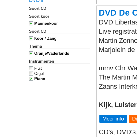
DVD's
Soort CD
DVD De C
Soort koor
DVD Libertas
Mannenkoor
Live registr
Soort CD
Koor / Zang
Martin Zonne
Thema
Marjolein de 
Oranje/Vaderlands
Instrumenten
mmv Chr Wa
Fluit
Orgel
The Martin 
Piano
Zaans Interk
Kijk, Luiste
Meer info
CD's, DVD's,