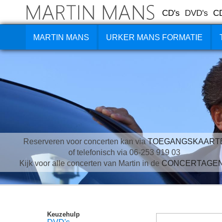
CD's
DVD's
C
MARTIN MANS
URKER MANS FORMATIE
Reserveren voor concerten kan via
TOEGANGSKAART
of telefonisch via 06-253 919 03
Kijk voor alle concerten van Martin in de
CONCERTAGE
Keuzehulp