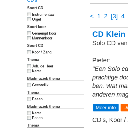
CD's
Soort CD
Instrumentaal
<
1
2
[3]
4
Orgel
Soort koor
CD Klein
Gemengd koor
Mannenkoor
Solo CD van 
Soort CD
Koor / Zang
Pieter:
Thema
Joh. de Heer
"Een Solo cd 
Kerst
prachtige do
Bladmuziek thema
ben. Wat maa
Geestelijk
Thema
anderen mag 
Pasen
Bladmuziek thema
Meer info
Kerst
Pasen
CD's, Koor /
Thema