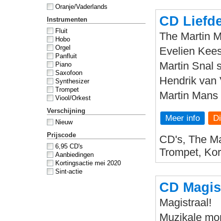
Oranje/Vaderlands
CD Liefde
Instrumenten
Fluit
The Martin 
Hobo
Orgel
Evelien Kees
Panfluit
Martin Snal 
Piano
Saxofoon
Hendrik van 
Synthesizer
Trompet
Martin Mans 
Viool/Orkest
Verschijning
Meer info
Nieuw
Prijscode
CD's, The Ma
6,95 CD's
Trompet, Kor
Aanbiedingen
Kortingsactie mei 2020
Sint-actie
CD Magis
Magistraal!
Muzikale m