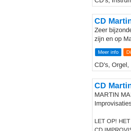
CD's, Instru
CD Marti
Zeer bijzond
zijn en op Ma
Meer info
CD's, Orgel,
CD Marti
MARTIN MA
Improvisatie
LET OP! HET
CD IMPROVI