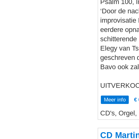
Psalm 100, I
‘Door de nac
improvisatie
eerdere opna
schitterende
Elegy van Ts
geschreven d
Bavo ook zal
UITVERKO
Meer info
€ 
CD's, Orgel,
CD Martin