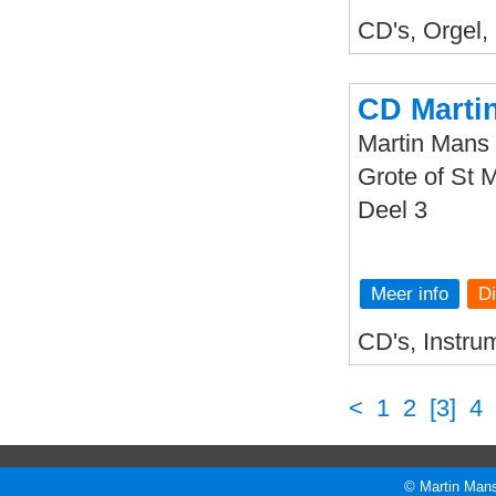
CD's, Orgel,
CD Martin
Martin Mans 
Grote of St M
Deel 3
Meer info
CD's, Instru
<
1
2
[3]
4
© Martin Mans